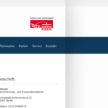
Philosophie
Partner
Service
Kontakt
Anschrift.
recura
ersicherungs- und Finanzdienstleister
chneeglöckchenstrasse 31
0407 Berlin
elefon: 0176 64999173