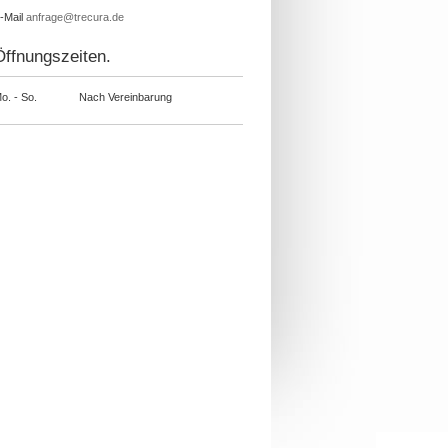
-Mail
anfrage@trecura.de
Öffnungszeiten.
o. - So.
Nach Vereinbarung