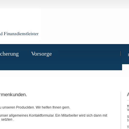
icherung
Vorsorge
irmenkunden.
T
 unseren Produckten. Wir helfen Ihnen gern.
V
unser allgemeines Kontaktformular. Ein Mitarbeiter wird sich dann mit
S
setzten .
1
T