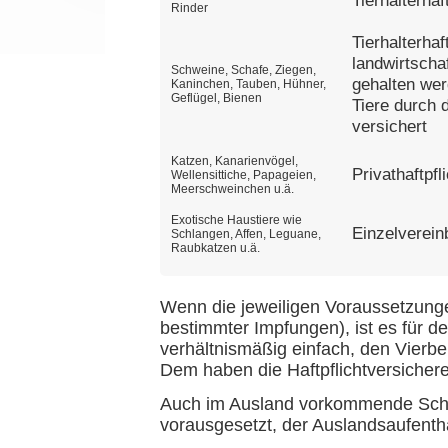
Rinder
Tierhalterhaf
landwirtscha
Schweine, Schafe, Ziegen,
gehalten wer
Kaninchen, Tauben, Hühner,
Geflügel, Bienen
Tiere durch d
versichert
Katzen, Kanarienvögel,
Privathaftpfl
Wellensittiche, Papageien,
Meerschweinchen u.ä.
Exotische Haustiere wie
Einzelverein
Schlangen, Affen, Leguane,
Raubkatzen u.ä.
Wenn die jeweiligen Voraussetzunge
bestimmter Impfungen), ist es für 
verhältnismäßig einfach, den Vierb
Dem haben die Haftpflichtversicher
Auch im Ausland vorkommende Schad
vorausgesetzt, der Auslandsaufenthal